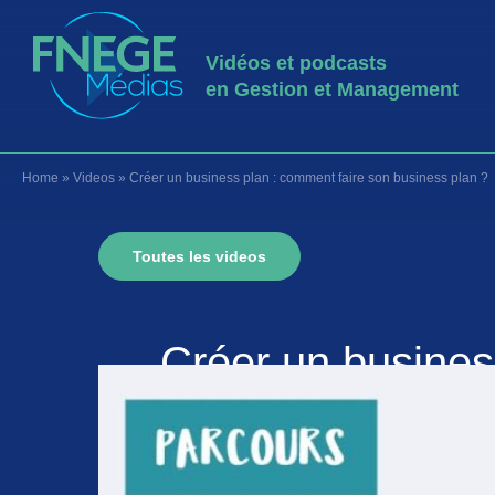
Vidéos et podcasts
en Gestion et Management
Home
»
Videos
»
Créer un business plan : comment faire son business plan ?
Toutes les videos
Créer un busines