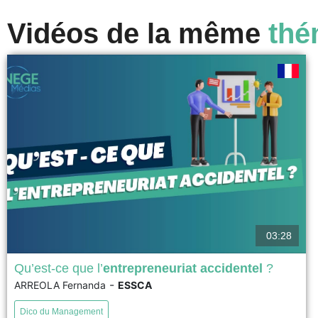
Vidéos de la même
thé
03:28
Qu’est-ce que l’
entrepreneuriat accidentel
?
-
ARREOLA Fernanda
ESSCA
Ce DICO explore l'entrepreneuriat accidentel à travers le
cas Van Gogh Roots. En 2020, le couple Serlinger
Dico du Management
découvre que les racines ayant inspiré le dernier tableau