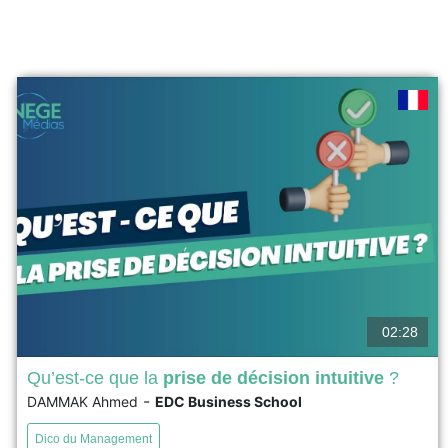
02:28
Qu’est-ce que la
prise de décision intuitive
?
-
DAMMAK Ahmed
EDC Business School
La prise de décision intuitive est souvent perçue, à tort,
comme une démarche irrationnelle ou mystique. En
Dico du Management
s'appuyant sur les théories des organisations (Herbert