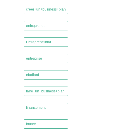
,
créer+un+business+plan
,
entrepreneur
,
Entrepreneuriat
,
entreprise
,
étudiant
,
faire+un+business+plan
,
financement
,
france