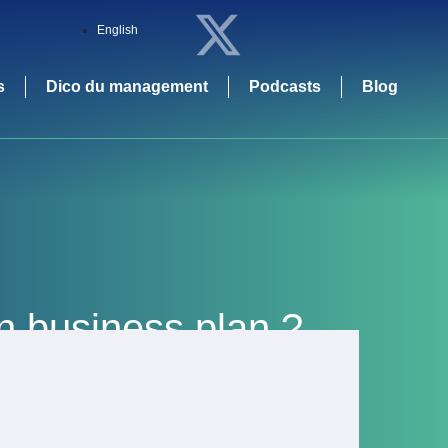
English
s
Dico du management
Podcasts
Blog
n business plan ?