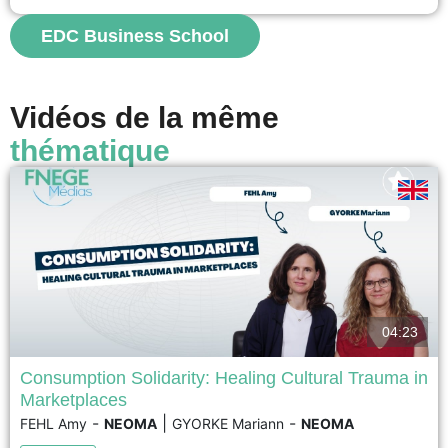
which compares the use of econometrics to the...
EDC Business School
voir
Vidéos de la même
thématique
04:23
Consumption Solidarity: Healing Cultural Trauma in
Marketplaces
Following the November 13, 2015 Paris terrorist attacks, cafés in the city's
-
|
-
FEHL Amy
NEOMA
GYORKE Mariann
NEOMA
11th arrondissement became key spaces for rebuilding social cohesion.
Based on a seven-year ethnographic study, this research shows that