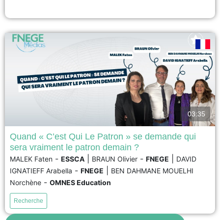
voir
03:35
Quand « C’est Qui Le Patron » se demande qui
sera vraiment le patron demain ?
L’entreprise agroalimentaire C’est Qui Le Patron (CQLP) est reconnue pour
-
|
-
|
MALEK Faten
ESSCA
BRAUN Olivier
FNEGE
DAVID
sa stratégie alignée avec les principes du développement durable et la co-
-
|
IGNATIEFF Arabella
FNEGE
BEN DAHMANE MOUELHI
création de produits. Cette entreprise française réussit en France et sur les
marchés étrangers en proposant à ses clients de choisir et de déterminer
-
Norchène
OMNES Education
les prix de ses produits....
Recherche
voir