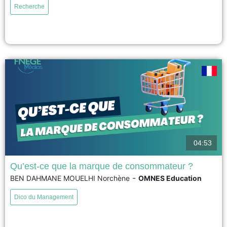
Recherche
returning to cafés was not simply an act of consumption but a symbolic
expression of resistance and solidarity. The...
voir
04:53
Qu’est-ce que la marque de consommateur ?
-
BEN DAHMANE MOUELHI Norchène
OMNES Education
La marque de consommateur est une marque qui se construit avec ses
clients, en les impliquant dans les décisions concernant les produits, les
Dico du Management
prix ou les engagements de l'entreprise. Les consommateurs deviennent
ainsi de véritables consom'acteurs, participant activement à la création de
valeur. Cette approche renforce la confiance, la transparence...