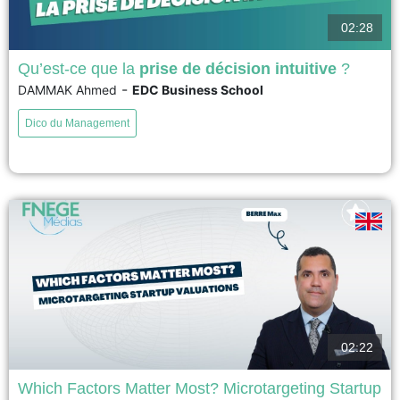
02:28
Qu’est-ce que la
prise de décision intuitive
?
-
DAMMAK Ahmed
EDC Business School
La prise de décision intuitive est souvent perçue, à tort, comme une
démarche irrationnelle ou mystique. En s'appuyant sur les théories des
Dico du Management
organisations (Herbert Simon, Henry Mintzberg) et sur les neurosciences
cognitives, cette vidéo déconstruit ce mythe managérial. Elle démontre que
l'intuition des dirigeants est en réalité une « expérience...
voir
02:22
Which Factors Matter Most? Microtargeting Startup