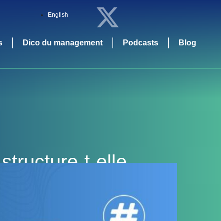
English
s
Dico du management
Podcasts
Blog
ructure-t-elle,
rbonée ?