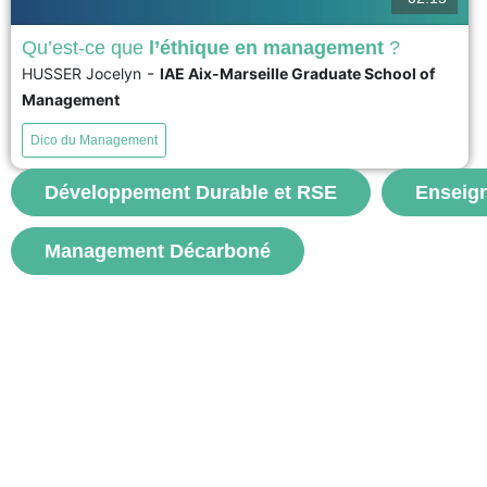
Qu’est-ce que
l’éthique en management
?
-
HUSSER Jocelyn
IAE Aix-Marseille Graduate School of
L’Ethique en management apparaît de façon évidente
Management
lorsque les règles, les lois et les codes de déontologie
ne suffisent plus pour discerner et prendre la bonne
Dico du Management
décision dans des situations complexes, voire
dilemmes. Elle se pose comme une processus cognitif et
émotionnel pour apporter une réponse adaptée et mise
Développement Durable et RSE
Enseig
en...
Management Décarboné
voir