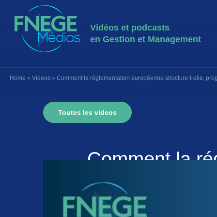
Vidéos et podcasts
en Gestion et Management
Home
»
Videos
»
Comment la réglementation européenne structure-t-elle, pro
Toutes les videos
Comment la rég
progres