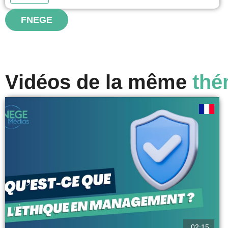
organisations, à l’ESSEC Business School. Différents
procédés, dont la rédaction d’un cas fil rouge, et
FNEGE
l’implication d’associations...
voir
Vidéos de la même
thé
02:15