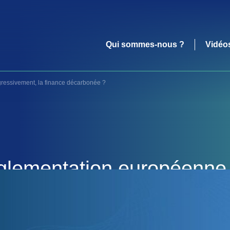
Qui sommes-nous ?
Vidéo
gressivement, la finance décarbonée ?
lementation européenne st
sivement, la finance déca