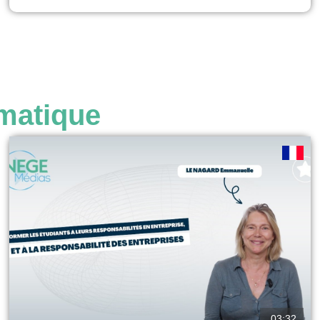
des valeurs conflictuelles en interne, mais pas comment
elles répondent aux critiques des parties prenantes
externes qui considèrent la combinaison des...
voir
matique
03:32