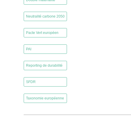
Double matérialité
,
Neutralité carbone 2050
,
Pacte Vert européen
,
PAI
,
Reporting de durabilité
,
SFDR
,
Taxonomie européenne