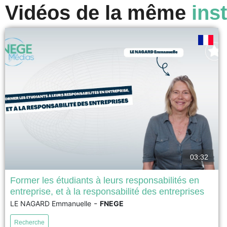
Vidéos de la même
inst
03:32
Former les étudiants à leurs responsabilités en
entreprise, et à la responsabilité des entreprises
Prix AUNEGe/FNEGE 2026 du Meilleur dispositif
-
LE NAGARD Emmanuelle
FNEGE
pédagogique à l'ère du numérique Cette vidéo décrit les
principes qui ont guidé la refonte d’un cours en ligne sur
Recherche
la responsabilité individuelle et collective dans les