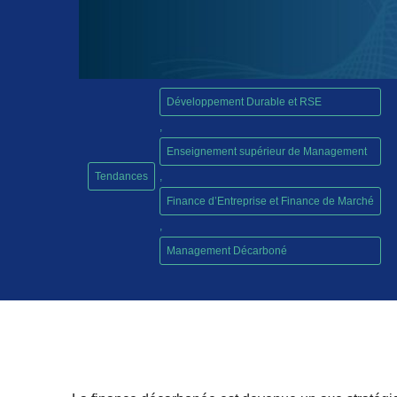
Développement Durable et RSE
,
Enseignement supérieur de Management
Tendances
,
Finance d’Entreprise et Finance de Marché
,
Management Décarboné