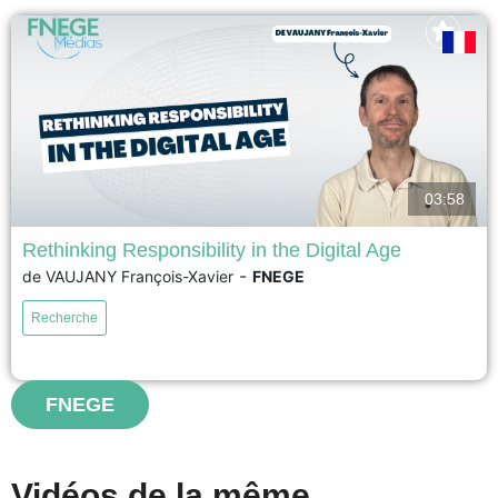
voir
03:58
Rethinking Responsibility in the Digital Age
-
de VAUJANY François-Xavier
FNEGE
17ème Prix académique de la recherche en management – Prix Syntec
Conseil 2026 – Meilleur article de recherche en management Face à la
Recherche
complexité croissante des organisations, du numérique et de l’intelligence
artificielle, les modèles traditionnels de responsabilité montrent leurs
limites. Cette recherche propose une nouvelle approche, inspirée de
Paul...
FNEGE
voir
Vidéos de la même