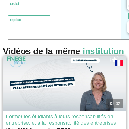
projet
,
reprise
Vidéos de la même
institution
03:32
Former les étudiants à leurs responsabilités en
entreprise, et à la responsabilité des entreprises
Prix AUNEGe/FNEGE 2026 du Meilleur dispositif pédagogique à l'ère du