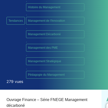
,
Histoire du Management
,
Tendances
Management de l'Innovation
,
Management Décarboné
,
Management des PME
,
Management Stratégique
,
Pédagogie du Management
279 vues
Ouvrage Finance – Série FNEGE Management
décarboné