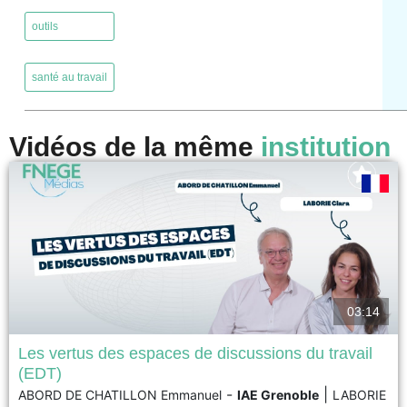
,
outils
,
santé au travail
Vidéos de la même
institution
03:14
Les vertus des espaces de discussions du travail
(EDT)
Le télétravail est un mode d’organisation désormais largement répandu.
-
|
ABORD DE CHATILLON Emmanuel
IAE Grenoble
LABORIE
Néanmoins, il peut s’avérer néfaste pour les télétravailleurs, notamment en