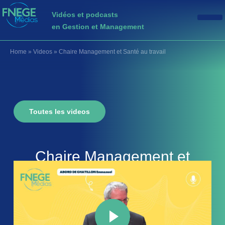
Vidéos et podcasts
en Gestion et Management
Home
»
Videos
»
Chaire Management et Santé au travail
Toutes les videos
Chaire Management et
Santé au travail