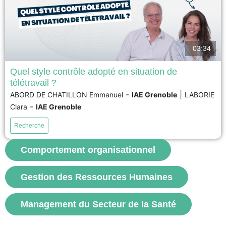
03:34
Quel style contrôle adopté en situation de
télétravail ?
La pandémie de coronavirus a contraint un grand nombre d’organisations
-
|
ABORD DE CHATILLON Emmanuel
IAE Grenoble
LABORIE
à mettre en place le télétravail. Dans ce contexte de distanciation physique,
-
Clara
IAE Grenoble
l’objectif de cet article est de présenter les différentes attitudes de contrôle
adoptées par les managers dans des situations de télétravail, ainsi que
Recherche
leur impact sur la santé...
Comportement organisationnel
voir
Gestion des Ressources Humaines
Management du Secteur de la Santé