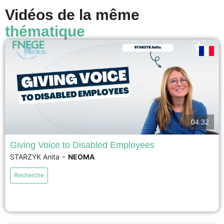
Vidéos de la même
thématique
04:32
Giving Voice to Disabled Employees
-
STARZYK Anita
NEOMA
This research investigates why employees with disabilities struggle to
make their voices heard in organizations. By combining research on
Recherche
employee voice and workplace disability, it identifies three key dilemmas
that hinder participation: deciding whether to disclose or conceal a
disability, navigating inaccessible formal and informal communication
spaces, and overcoming organizational...