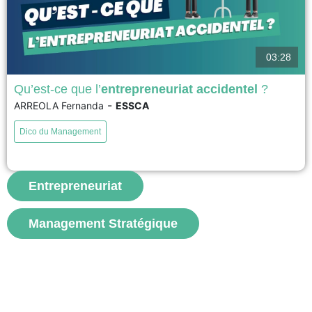
03:28
Qu’est-ce que l’
entrepreneuriat accidentel
?
-
ARREOLA Fernanda
ESSCA
Ce DICO explore l'entrepreneuriat accidentel à travers le cas Van Gogh
Roots. En 2020, le couple Serlinger découvre que les racines ayant inspiré
Dico du Management
le dernier tableau de Van Gogh se trouvent dans leur propriété à Auvers-
sur-Oise. Sans intention entrepreneuriale initiale, ils développent
progressivement un site culturel ouvert au public. L'entrepreneuriat...
Entrepreneuriat
voir
Management Stratégique
S'abonner aux vidéos