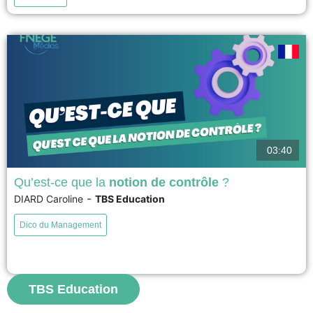
voir
03:40
Qu’est-ce que la
notion de contrôle
?
-
DIARD Caroline
TBS Education
Le contrôle est une notion centrale et multidimensionnelle, présente en
sociologie, psychologie, management, droit et systèmes d'information.
Dico du Management
Dans le monde du travail, il s’impose dès qu’il existe une relation
d’autorité, notamment entre employeur et salarié. Les organisations
mettent en place différents systèmes de contrôle (comportemental, input,
technologique) pour aligner les...
TBS Education
voir