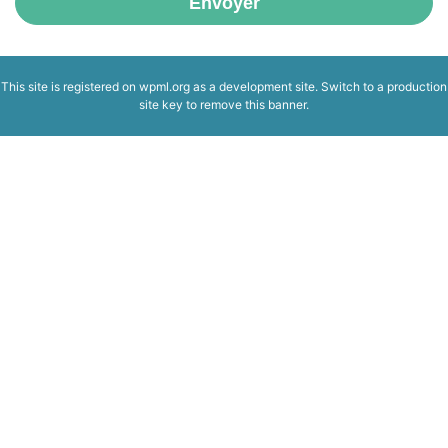
Envoyer
This site is registered on
wpml.org
as a development site. Switch to a production
site key to
remove this banner
.