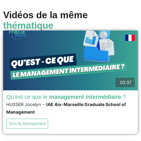
Vidéos de la même
thématique
03:37
Qu’est-ce que le
management intermédiaire
?
-
HUSSER Jocelyn
IAE Aix-Marseille Graduate School of
En sciences de gestion, le management intermédiaire (ou middle
Management
management) est défini comme le niveau hiérarchique pivot situé entre la
direction générale (le top management) et les équipes opérationnelles (la
Dico du Management
base). La recherche converge pour définir l’encadrement intermédiaire à
travers trois grandes postures : Un traducteur car Il décode la...