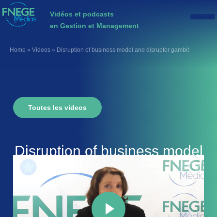
Vidéos et podcasts
en Gestion et Management
Home
»
Videos
»
Disruption of business model and disruptor gambit
Toutes les videos
Disruption of business model
and disruptor gambit