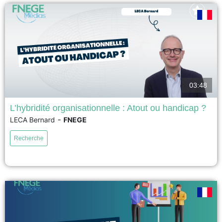
voir
03:48
L’hybridité organisationnelle : Atout ou handicap ?
-
LECA Bernard
FNEGE
17ème Prix académique de la recherche en management – Prix Syntec
Conseil 2026 – Meilleur article de recherche en management La recherche
Recherche
a examiné comment les organisations hybrides équilibrent des valeurs
conflictuelles en interne, mais pas comment elles répondent aux critiques
des parties prenantes externes qui considèrent la combinaison des...
voir