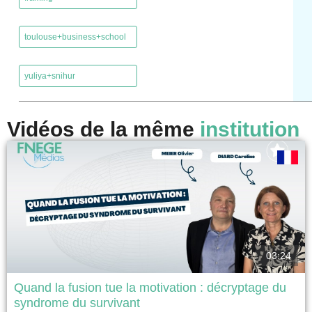
,
toulouse+business+school
,
yuliya+snihur
Vidéos de la même
institution
03:24
Quand la fusion tue la motivation : décryptage du
syndrome du survivant
Nous proposons, à travers un retour d’expérience autour de deux cas,