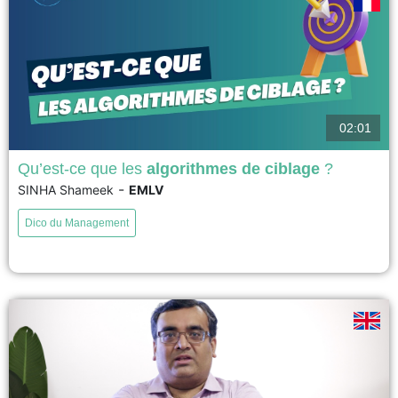
02:01
Qu’est-ce que les
algorithmes de ciblage
?
-
SINHA Shameek
EMLV
Les organisations à but non lucratif sont confrontées depuis longtemps au
défi d'équilibrer leurs budgets tout en fidélisant leurs donateurs et en en
Dico du Management
recrutant de nouveaux. En principe, il est possible de cibler les donateurs
actuels en fonction de leurs dons antérieurs. Cependant, pour les
nouveaux donateurs, ces données sont...
voir