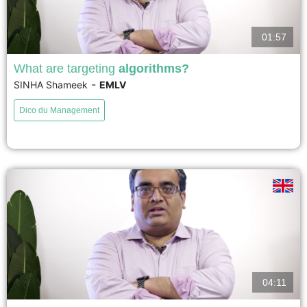
01:57
What are targeting
algorithms?
-
SINHA Shameek
EMLV
Non-profit organizations have long faced the challenge of balancing their
budgets while simultaneously seeking to retain existing donors and recruit
Dico du Management
new ones. In principle, existing donors can be targeted on the basis of their
past giving data. However, for new donors, this data is not available or may
be difficult...
voir
04:11