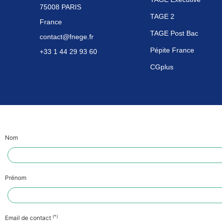
75008 PARIS
TAGE 2
France
TAGE Post Bac
contact@fnege.fr
Pépite France
+33 1 44 29 93 60
CGplus
Nom
Prénom
(*)
Email de contact