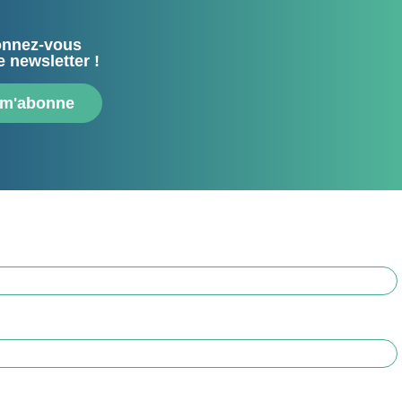
nnez-vous
e newsletter !
 m'abonne