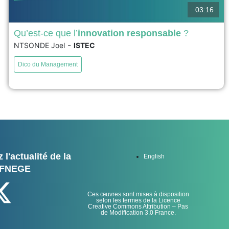
03:16
Qu’est-ce que l’
innovation responsable
?
-
NTSONDE Joel
ISTEC
L’innovation responsable vise à résoudre la question de
la conciliation entre innovation, progrès sociétal et
Dico du Management
respect de l’environnement. Ce concept découle des
réflexions du philosophe Hans Jonas sur la
responsabilité de l’Humanité face au pouvoir
technologique. Dans les années 2010, l'Union
européenne a soutenu des recherches sur l'innovation
responsable pour...
voir
 l'actualité de la
English
FNEGE
Ces œuvres sont mises à disposition
selon les termes de la Licence
Creative Commons Attribution – Pas
de Modification 3.0 France.