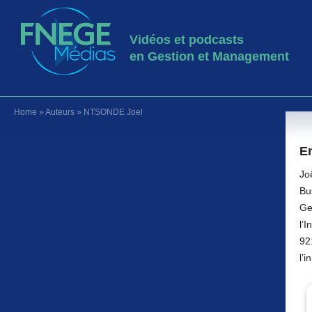
Vidéos et podcasts
en Gestion et Management
Home
»
Auteurs
»
NTSONDE Joel
E
Jo
Bu
Ge
l’
92
l’