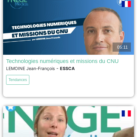
05:11
Technologies numériques et missions du CNU
-
LEMOINE Jean-François
ESSCA
Fin mai 2021, content square, spécialiste de l’optimisation des sites et des
applications, signe la plus importante levée de fonds jamais réalisée par
Tendances
une start-up française : 500 millions de $ ! Grâce à cette somme obtenue, la
start-up va pouvoir poursuivre le développement de ses techniques
d’analyse de la...
voir