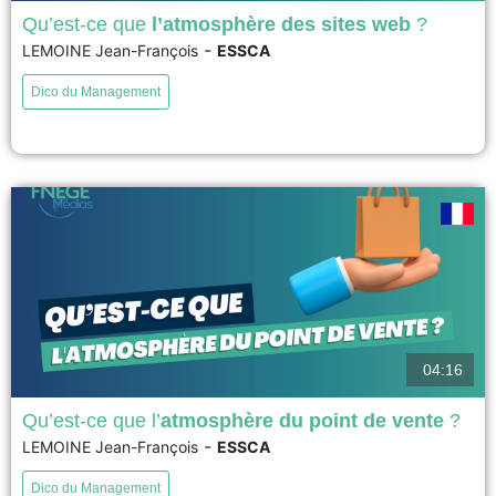
Qu’est-ce que
l’atmosphère des sites web
?
-
LEMOINE Jean-François
ESSCA
Cette vidéo présente le concept d’atmosphère des sites web qui est au
cœur de la création d’expériences de navigation mémorables par les
Dico du Management
responsables marketing. Les composantes de cette notion sont d’abord
exposées : facteurs d’ambiance, facteurs de design, facteurs sociaux et
facteurs d’essai. Puis les effets de ces dimensions sur...
voir
04:16
Qu’est-ce que l’
atmosphère du point de vente
?
-
LEMOINE Jean-François
ESSCA
L’atmosphère, concept introduit par Kotler en 1973, est devenue un levier
marketing majeur dans les points de vente physiques. Elle vise à créer un
Dico du Management