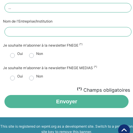
Nom de l'Entreprise/Institution
(*)
Je souhaite m'abonner à la newsletter FNEGE
Oui
Non
(*)
Je souhaite m'abonner à la newsletter FNEGE MEDIAS
Oui
Non
(*)
Champs obligatoires
Envoyer
This site is registered on
wpml.org
as a development site. Switch to a production
site key to
remove this banner
.