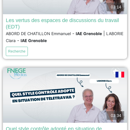
03:14
Les vertus des espaces de discussions du travail
(EDT)
Le télétravail est un mode d’organisation désormais largement répandu.
-
|
ABORD DE CHATILLON Emmanuel
IAE Grenoble
LABORIE
Néanmoins, il peut s’avérer néfaste pour les télétravailleurs, notamment en
-
Clara
IAE Grenoble
appauvrissant leurs échanges et en nuisant à leur santé, à leur
performance et à leur implication. Pour remédier à ces risques et favoriser
Recherche
une communication constructive en situation de télétravail, le...
voir
03:34
Quel style contrôle adopté en situation de