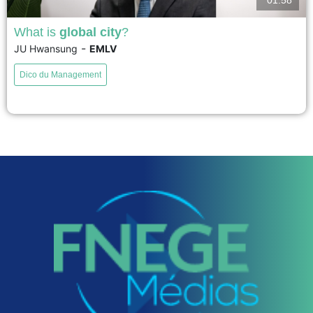
What is
global city
?
-
JU Hwansung
EMLV
Recently, the focus of international trade has shifted from a national to a
sub-national level, with better availability of finer-grained data and new
Dico du Management
interdisciplinary research. In particular, the "global city" has become a key
topic in international trade due to their superior economic performance.
Their superiority can be explained by...
voir