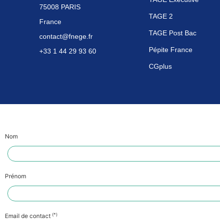
75008 PARIS
TAGE 2
France
TAGE Post Bac
contact@fnege.fr
Pépite France
+33 1 44 29 93 60
CGplus
Nom
Prénom
(*)
Email de contact