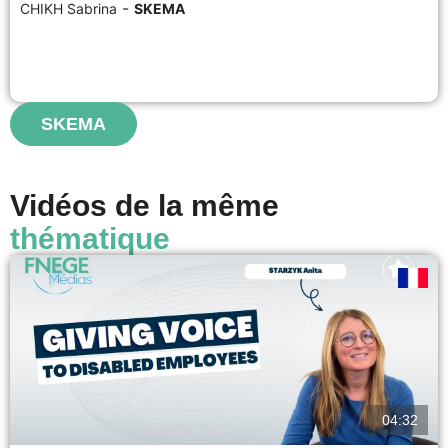
-
CHIKH Sabrina
SKEMA
Behavioral finance differs from classical finance by assuming that financial
agents have a cognitive rationality, closer to the reality of observed
behaviors, rather than an axiomatic rationality....
voir
SKEMA
Vidéos de la même
thématique
04:32