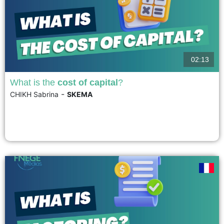
02:13
What is the
cost of capital
?
-
CHIKH Sabrina
SKEMA
The cost of capital is the average cost of the financial resources used by a
company to finance its assets. It is calculated as follows: WACC = (CP x R +
D x R x (1-t)) CP: Equity D: Debt CRP: Cost of Equity RD: Cost of Debt t:
Tax...
voir