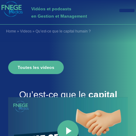
Vidéos et podcasts
en Gestion et Management
Home
»
Videos
»
Qu’est-ce que le capital humain ?
Toutes les videos
Qu’est-ce que le
capital
humain
?