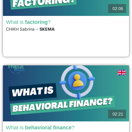
02:06
What is
factoring
?
-
CHIKH Sabrina
SKEMA
Factoring is a financial solution that allows companies to transfer their
accounts receivable to a specialized company called a factor. In exchange,
the factor advances almost the entire amount of the receivables, thus
improving the company's cash flow. Once payment is received, the factor
pays the remaining balance, less its...
voir
02:21
What is
behavioral finance
?