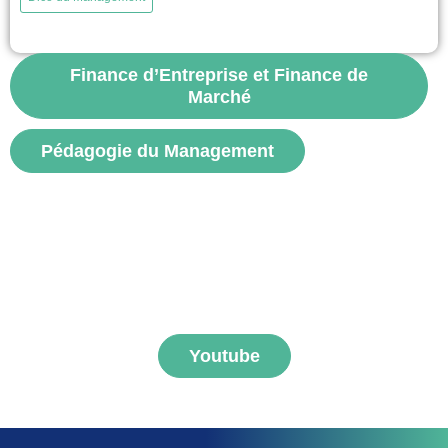
permet de comprendre des phénomènes comme la sélection adverse,
l’aléa moral, ou encore les mécanismes de signalisation. Il éclaire de
nombreuses décisions dans les domaines du management, de la santé,
de...
Finance d’Entreprise et Finance de
Marché
voir
Pédagogie du Management
S'abonner aux vidéos
FNEGE MEDIAS
Youtube