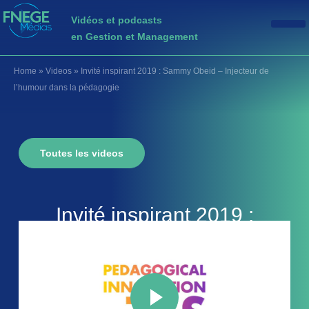
Vidéos et podcasts
en Gestion et Management
Home
»
Videos
»
Invité inspirant 2019 : Sammy Obeid – Injecteur de
l’humour dans la pédagogie
Toutes les videos
Invité inspirant 2019 :
Sammy Obeid – Injecteur de
l’humour dans la pédagogie