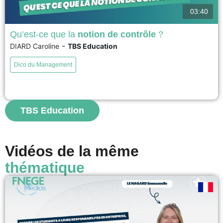
03:40
Qu’est-ce que la
notion de contrôle
?
-
DIARD Caroline
TBS Education
Le contrôle est une notion centrale et multidimensionnelle, présente en
sociologie, psychologie, management, droit et systèmes d'information.
Dico du Management
Dans le monde du travail, il s’impose dès qu’il existe une relation
d’autorité, notamment entre employeur et salarié. Les organisations
mettent en place différents systèmes de contrôle (comportemental, input,
technologique) pour aligner les...
TBS Education
voir
Vidéos de la même
thématique