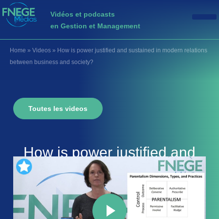
Vidéos et podcasts
en Gestion et Management
Home
»
Videos
»
How is power justified and sustained in modern relations
between business and society?
Toutes les videos
How is power justified and
sustained in modern
relations between business
and society?