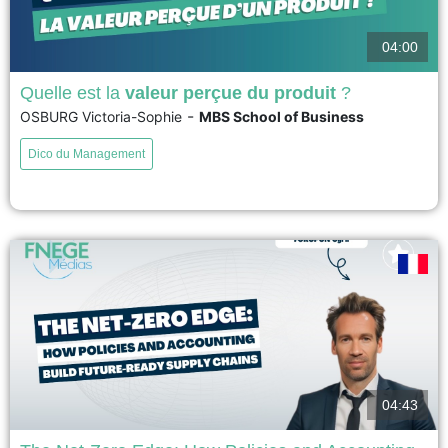
04:00
Quelle est la
valeur perçue du produit
?
-
OSBURG Victoria-Sophie
MBS School of Business
La valeur perçue d'un produit décrit l'évaluation globale qu'en font les
consommateurs. Elle prend en compte la mesure dans laquelle le produit
Dico du Management
répond à leurs besoins et attentes. La valeur perçue d'un produit peut être
considérée comme un compromis entre qualité et prix. Cependant, des
définitions plus nuancées tiennent compte...
voir
04:43