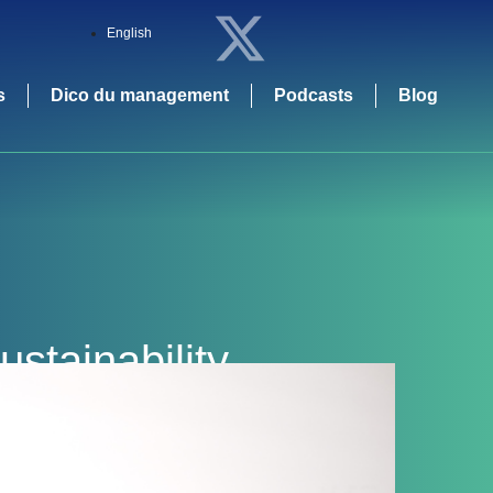
English
s
Dico du management
Podcasts
Blog
stainability