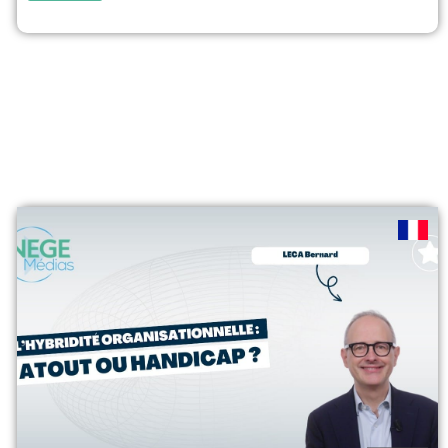
Business School, shares key insights on hybrid work,
employee productivity, and talent retention. ▶️ In this
short interview: Why full-time office return may not be
realistic...
voir