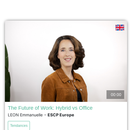
00:00
The Future of Work: Hybrid vs Office
-
LEON Emmanuelle
ESCP Europe
What does the future of work really look like? In this
exclusive vodcast excerpt, Prof. Emmanuelle Léon,
Tendances
expert in Human Resource Management at ESCP