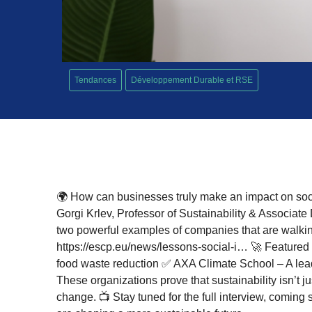
Tendances
Développement Durable et RSE
🌍 How can businesses truly make an impact on socia
Gorgi Krlev, Professor of Sustainability & Associat
two powerful examples of companies that are walking 
https://escp.eu/news/lessons-social-i… 🚀 Featured i
food waste reduction ✅ AXA Climate School – A lead
These organizations prove that sustainability isn’t ju
change. 📺 Stay tuned for the full interview, comin