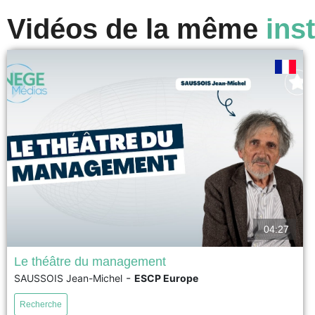
Vidéos de la même
inst
04:27
Le théâtre du management
-
SAUSSOIS Jean-Michel
ESCP Europe
Prix EFMD FNEGE 2026 du Meilleur Ouvrage de
Management – Catégorie Essai Cet ouvrage propose
Recherche
d'explorer le management à travers le prisme du théâtre