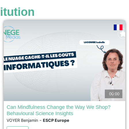
itution
00:00
Can Mindfulness Change the Way We Shop?
Behavioural Science Insights
Can meditation really shape our buying habits? ESCP
-
VOYER Benjamin
ESCP Europe
Business School Professor and Behavioural Scientist
Ben Voyer explores the link between mindfulness and