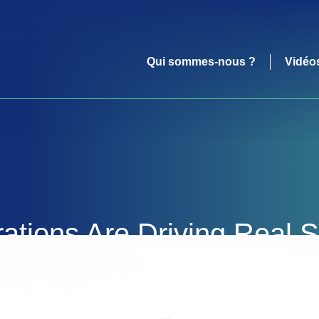
Qui sommes-nous ?
Vidéo
tions Are Driving Real Su