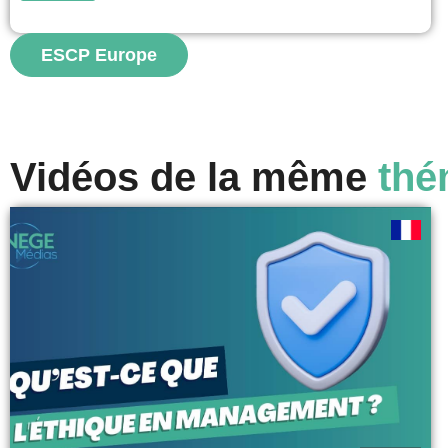
afin de mieux comprendre les réalités humaines du
travail et de l'organisation. En mettant en dialogue des
situations managériales concrètes et des œuvres
ESCP Europe
théâtrales, il révèle...
voir
Vidéos de la même
thé