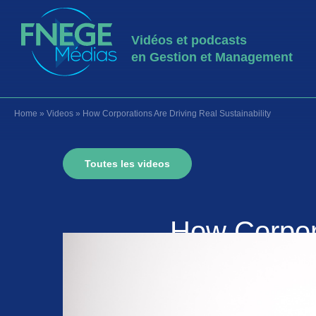
Vidéos et podcasts
en Gestion et Management
Home
»
Videos
»
How Corporations Are Driving Real Sustainability
Toutes les videos
How Corpora