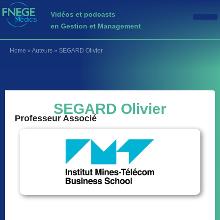
Vidéos et podcasts
en Gestion et Management
Home
»
Auteurs
»
SEGARD Olivier
SEGARD Olivier
Professeur Associé