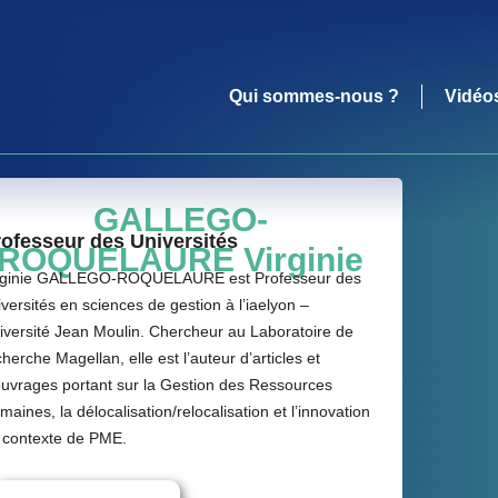
Qui sommes-nous ?
Vidéo
GALLEGO-
ofesseur des Universités
ROQUELAURE Virginie
rginie GALLEGO-ROQUELAURE est Professeur des
iversités en sciences de gestion à l’iaelyon –
iversité Jean Moulin. Chercheur au Laboratoire de
herche Magellan, elle est l’auteur d’articles et
ouvrages portant sur la Gestion des Ressources
maines, la délocalisation/relocalisation et l’innovation
 contexte de PME.