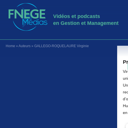
Vidéos et podcasts
en Gestion et Management
Home
»
Auteurs
»
GALLEGO-ROQUELAURE Virginie
Pr
Vi
un
Un
rec
d’
Hu
en