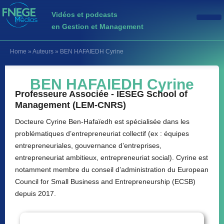
Vidéos et podcasts
en Gestion et Management
Home
»
Auteurs
»
BEN HAFAIEDH Cyrine
BEN HAFAIEDH Cyrine
Professeure Associée - IESEG School of
Management (LEM-CNRS)
Docteure Cyrine Ben-Hafaïedh est spécialisée dans les
problématiques d’entrepreneuriat collectif (ex : équipes
entrepreneuriales, gouvernance d’entreprises,
entrepreneuriat ambitieux, entrepreneuriat social). Cyrine est
notamment membre du conseil d’administration du European
Council for Small Business and Entrepreneurship (ECSB)
depuis 2017.