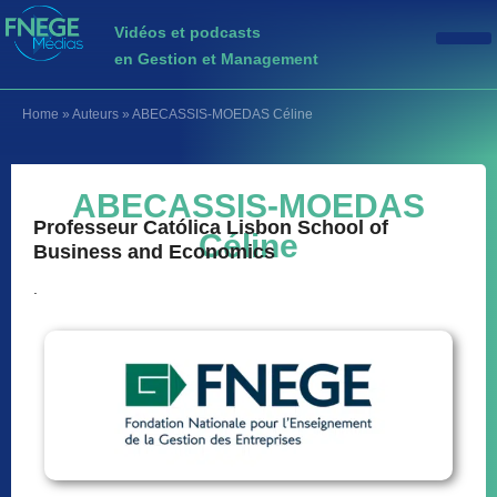
Vidéos et podcasts
en Gestion et Management
Home
»
Auteurs
»
ABECASSIS-MOEDAS Céline
ABECASSIS-MOEDAS
Professeur Católica Lisbon School of
Céline
Business and Economics
.