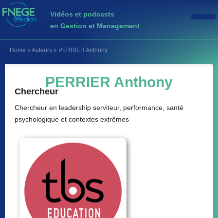
Vidéos et podcasts
en Gestion et Management
Home
»
Auteurs
»
PERRIER Anthony
PERRIER Anthony
Chercheur
Chercheur en leadership serviteur, performance, santé
psychologique et contextes extrêmes