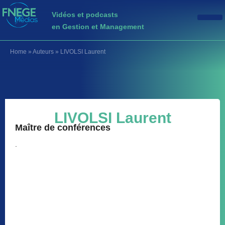
Vidéos et podcasts
en Gestion et Management
Home
»
Auteurs
»
LIVOLSI Laurent
LIVOLSI Laurent
Maître de conférences
.