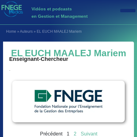
Vidéos et podcasts
en Gestion et Management
Home
»
Auteurs
»
EL EUCH MAALEJ Mariem
EL EUCH MAALEJ Mariem
Enseignant-Chercheur
.
Précédent
1
2
Suivant