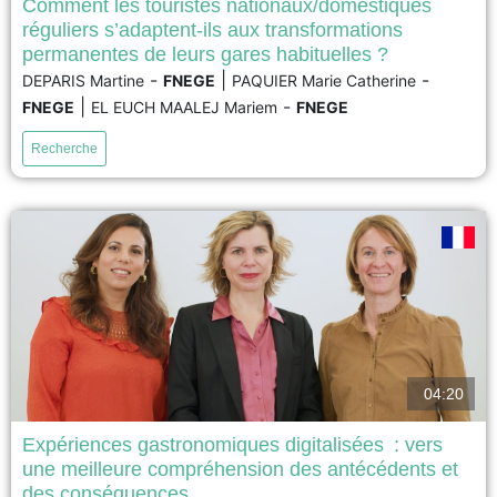
Comment les touristes nationaux/domestiques
réguliers s’adaptent-ils aux transformations
Les gares subissent des transformations majeures sous l'effet de la
permanentes de leurs gares habituelles ?
croissance des mobilités et de la digitalisation, ce qui enrichit l'expérience
-
|
-
DEPARIS Martine
FNEGE
PAQUIER Marie Catherine
des usagers tout en modifiant les flux de voyageurs. Notre recherche se
|
-
concentre sur l'expérience des voyageurs réguliers face à ces
FNEGE
EL EUCH MAALEJ Mariem
FNEGE
changements, notamment dans un contexte de tourisme domestique...
Recherche
voir
04:20
Expériences gastronomiques digitalisées : vers
une meilleure compréhension des antécédents et
Comme de nombreuses autres activités, la haute gastronomie a été
des conséquences