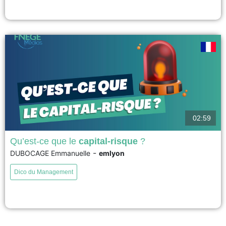
voir
02:59
Qu’est-ce que le
capital-risque
?
-
DUBOCAGE Emmanuelle
emlyon
Le capital-risque est un mode financement destiné aux jeunes entreprises
innovantes à fort potentiel de croissance. Il s’agit d’un apport de fonds
Dico du Management
propres effectué par des investisseurs spécialisés qui interviennent dans
les orientations stratégiques de l’entreprise pour participer à sa création de
valeur....
voir