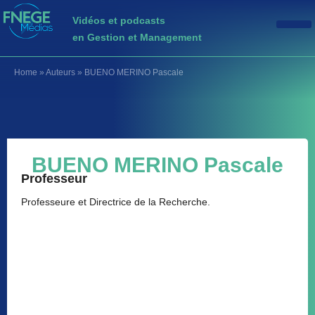
Vidéos et podcasts
en Gestion et Management
Home
»
Auteurs
»
BUENO MERINO Pascale
BUENO MERINO Pascale
Professeur
Professeure et Directrice de la Recherche.