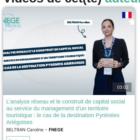
03:02
L’analyse réseau et le construit de capital social
au service du management d’un territoire
Pitch pour le Prix FNEGE de la Meilleure Thèse en
touristique : le cas de la destination Pyrénées
Management 2024 (thèse en 180 secondes) – Prix de
Ariégoises
thèse AFMAT...
-
BELTRAN Caroline
FNEGE
voir