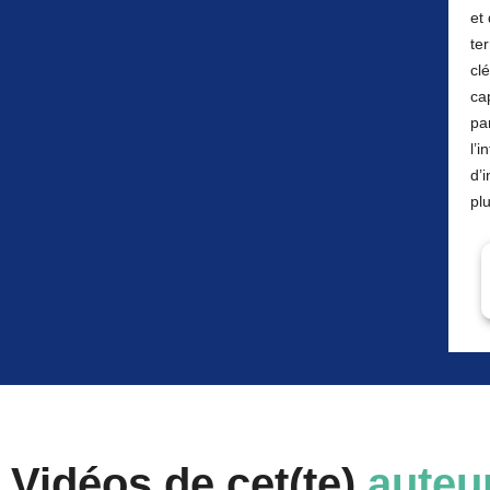
et
te
cl
ca
pa
l’
d’
pl
Vidéos de cet(te)
auteu