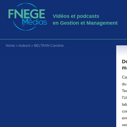
Vidéos et podcasts
en Gestion et Management
Home
»
Auteurs
»
BELTRAN Caroline
Do
m
Ca
du
Te
l’
la
co
en
ver