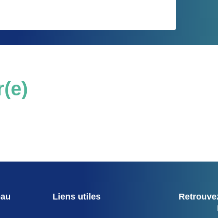
r(e)
eau
Liens utiles
Retrouvez