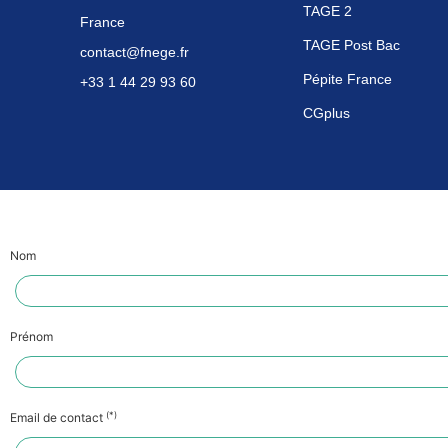
TAGE 2
France
TAGE Post Bac
contact@fnege.fr
Pépite France
+33 1 44 29 93 60
CGplus
Nom
Prénom
(*)
Email de contact