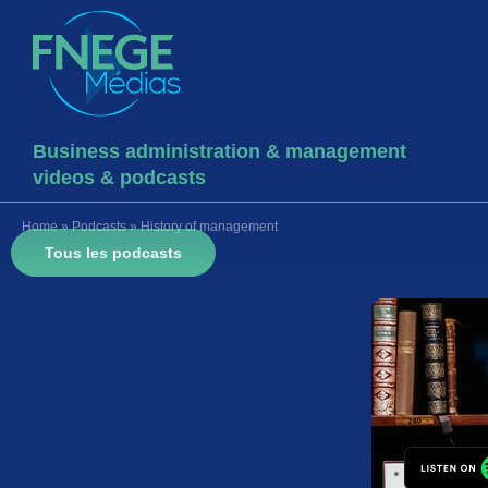
Business administration & management
videos & podcasts
Home
»
Podcasts
»
History of management
Tous les podcasts