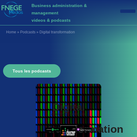
Business administration &
management
videos & podcasts
Home
»
Podcasts
»
Digital transformation
Tous les podcasts
Digital
Abonnez-vous sur
transformation