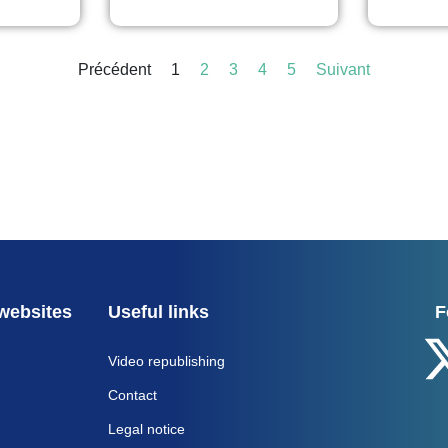
Précédent
1
2
3
4
5
Suivant
websites
Useful links
F
Video republishing
Contact
Legal notice