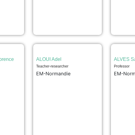
orence
ALOUI Adel
ALVES S
Teacher-researcher
Professor
l
EM-Normandie
EM-Norm