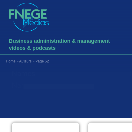
Business administration & management
videos & podcasts
Home
»
Auteurs
»
Page 52
Names
Names
I
Names