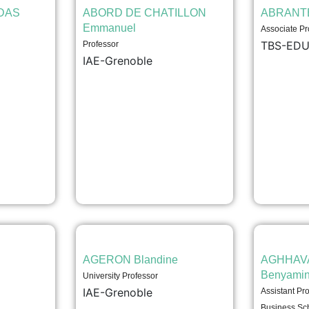
DAS
ABORD DE CHATILLON
ABRANTE
Emmanuel
Associate Pr
TBS-ED
Professor
IAE-Grenoble
AGERON Blandine
AGHHAVA
Benyami
University Professor
IAE-Grenoble
Assistant Pro
Business Sc