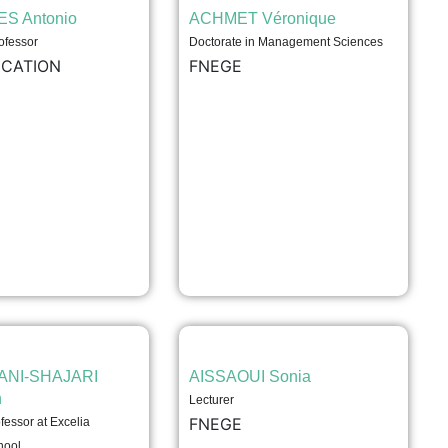
S Antonio
ACHMET Véronique
ofessor
Doctorate in Management Sciences
UCATION
FNEGE
NI-SHAJARI
AISSAOUI Sonia
n
Lecturer
FNEGE
fessor at Excelia
hool