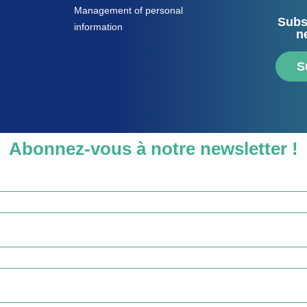
Management of personal
Subs
information
n
S
Abonnez-vous à notre newsletter !