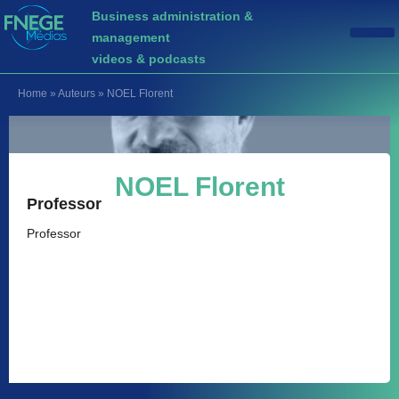
Business administration &
management
videos & podcasts
Home
»
Auteurs
»
NOEL Florent
NOEL Florent
Professor
Professor