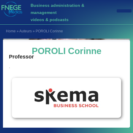
Business administration &
management
videos & podcasts
Home
»
Auteurs
»
POROLI Corinne
POROLI Corinne
Professor
.