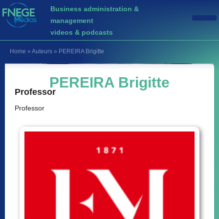
Business administration &
management
videos & podcasts
Home
»
Auteurs
»
PEREIRA Brigitte
PEREIRA Brigitte
Professor
Professor