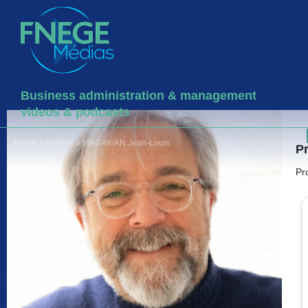
Business administration & management
videos & podcasts
Home
»
Auteurs
»
MAGAKIAN Jean-Louis
P
Pr