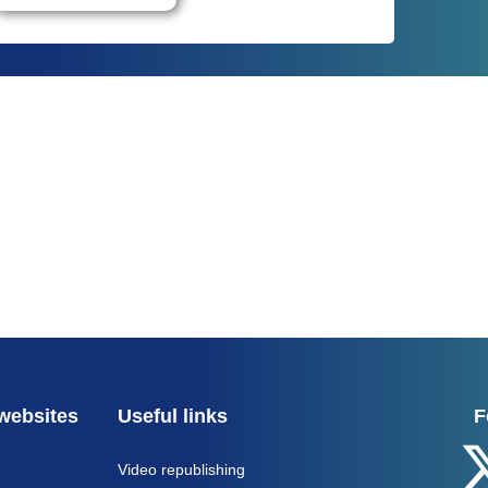
websites
Useful links
F
Video republishing