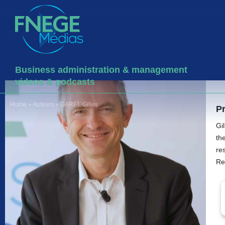
Business administration & management
videos & podcasts
Home
»
Auteurs
»
GAREL Gilles
P
Gi
th
re
Re