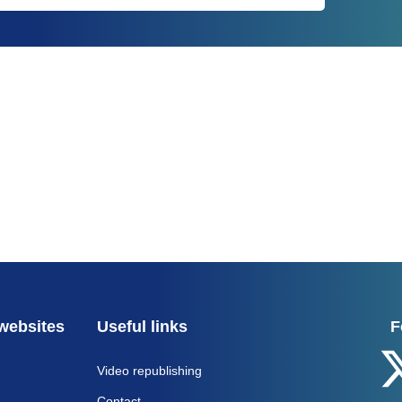
websites
Useful links
F
Video republishing
Contact