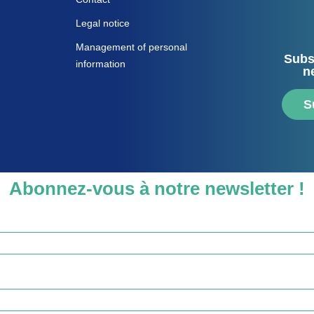
Legal notice
Management of personal
Subs
information
n
S
Abonnez-vous à notre newsletter !