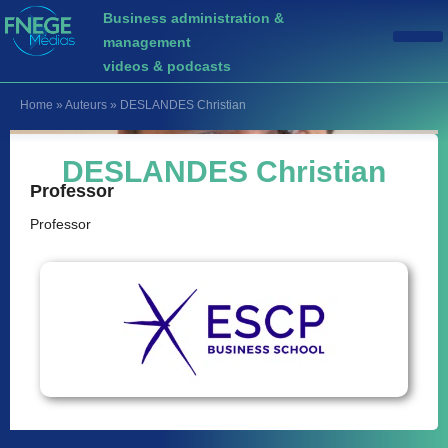
Business administration &
management
videos & podcasts
Home
»
Auteurs
»
DESLANDES Christian
DESLANDES Christian
Professor
Professor