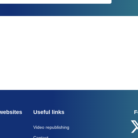
websites
Useful links
F
Video republishing
Contact