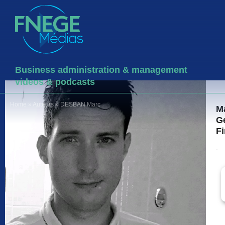
Business administration & management
videos & podcasts
Home
»
Auteurs
»
DESBAN Marc
M
G
F
.