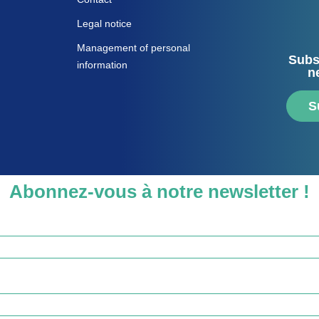
Legal notice
Management of personal
Subs
information
n
S
Abonnez-vous à notre newsletter !