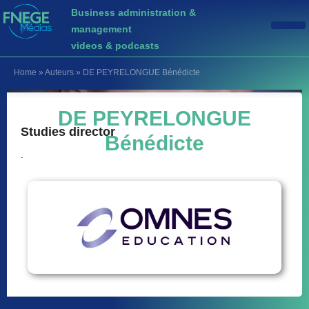
Business administration &
management
videos & podcasts
Home
»
Auteurs
»
DE PEYRELONGUE Bénédicte
DE PEYRELONGUE
Studies director
Bénédicte
.