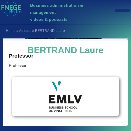
Business administration &
management
videos & podcasts
Home
»
Auteurs
»
BERTRAND Laure
BERTRAND Laure
Professor
Professor