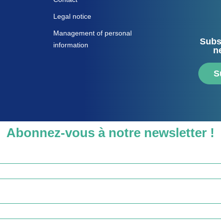
Legal notice
Management of personal
Subs
information
n
S
Abonnez-vous à notre newsletter !