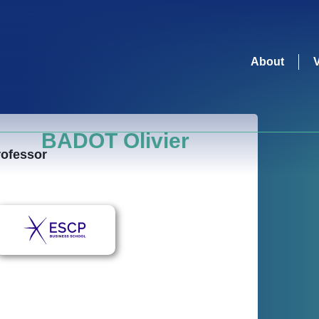
About
BADOT Olivier
rofessor