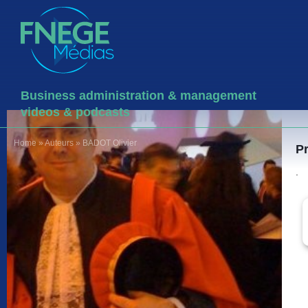
Business administration & management
videos & podcasts
Home
»
Auteurs
»
BADOT Olivier
P
.