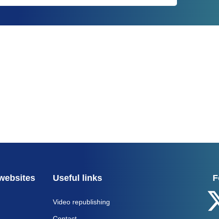
websites
Useful links
F
Video republishing
Contact