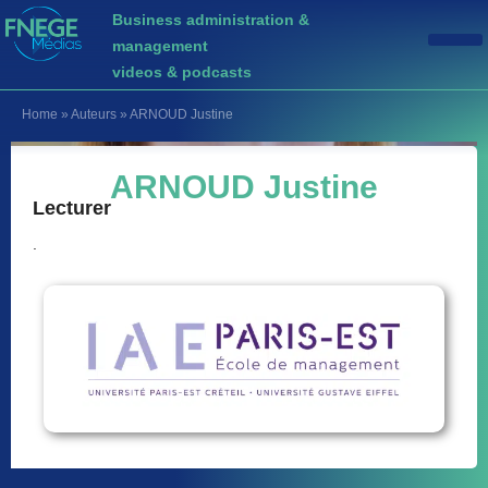
Business administration &
management
videos & podcasts
Home
»
Auteurs
»
ARNOUD Justine
ARNOUD Justine
Lecturer
.