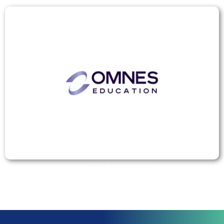
1
2
3
Suivant »