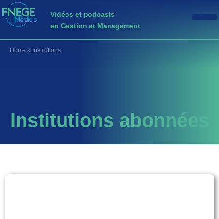
Vidéos et podcasts
en Gestion et Management
Home
»
Institutions
Institutions abonnées